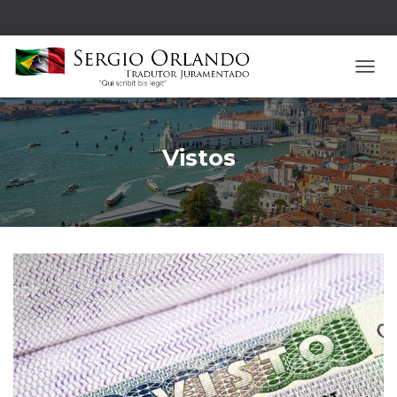
A
L
T
E
R
Vistos
N
A
R
N
A
V
E
G
A
Ç
Ã
O