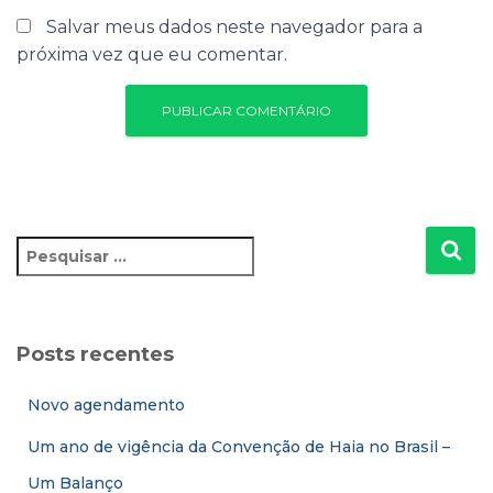
Salvar meus dados neste navegador para a
próxima vez que eu comentar.
P
e
s
q
u
Posts recentes
i
s
Novo agendamento
a
r
Um ano de vigência da Convenção de Haia no Brasil –
p
Um Balanço
o